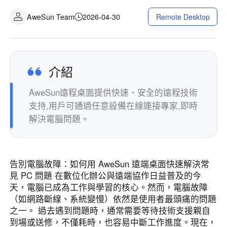
工業製造
聯系我們
AweSun Team
2026-04-30
Remote Desktop
Asia
連鎖零售
中國香港
中國澳門
智能硬件
繁體中文
繁體中文
中國台灣
日本
介紹
繁體中文
日本語
AweSun遠程桌面提供快速、安全的遠程技術
한국
Malaysia
支持,用戶可通過任意設備在線連接專家,即時
한국어
English
解決電腦問題。
ประเทศไทย
Việt Nam
ไทย
Tiếng Việt
دولة الإمارات العربية المتحدة
告別電腦故障：如何用 AweSun 遠端桌面快速解決常
English
見 PC 問題 在數位化辦公與遠端協作日益普及的今
Philippines
Singapore
天，電腦已成為工作與學習的核心。然而，電腦故障
English
English
（如網路斷線、系統變慢）依然是使用者最頭痛的問題
Indonesia
Қазақстан
之一。 過去遇到問題時，通常需要等待技術支援親自
到場或送修，不僅耗時，也容易中斷工作進度。現在，
English
Русский