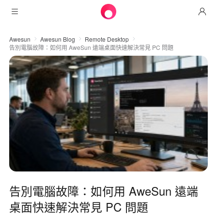
產品
Awesun
Awesun Blog
Remote Desktop
告別電腦故障：如何用 AweSun 遠端桌面快速解決常見 PC 問題
AweSun
解決方案
遠程桌面控制
下載
信息技術運營與支持
AweSeed
智能網絡
定價
遠程工作
AweSun個人版
AweShell
資源
技術支持
Awseed客戶端
AweSun個人版
NAT穿越專家
合作夥伴
工業物聯網
AweShell客戶端
Awseed企業版
資源
視頻監控
AweShell個人版
合作夥伴
更多
告別電腦故障：如何用 AweSun 遠端
中國澳門
遠程數據訪問
AweShell企業版
桌面快速解決常見 PC 問題
繁體中文