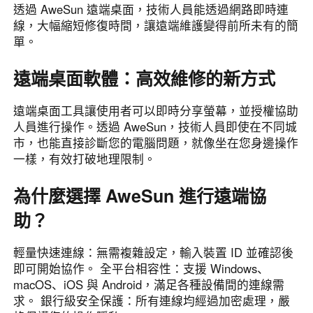
透過 AweSun 遠端桌面，技術人員能透過網路即時連
Узбекистан
Кыргызстан
線，大幅縮短修復時間，讓遠端維護變得前所未有的簡
Русский
Русский
單。
遠端桌面軟體：高效維修的新方式
Europe
United Kingdom
España
遠端桌面工具讓使用者可以即時分享螢幕，並授權協助
English
Español
人員進行操作。透過 AweSun，技術人員即使在不同城
Россия
Белару́сь
市，也能直接診斷您的電腦問題，就像坐在您身邊操作
一樣，有效打破地理限制。
Русский
Русский
Україна
Deutschland
為什麼選擇 AweSun 進行遠端協
English
English
助？
Belgien
English
輕量快速連線：無需複雜設定，輸入裝置 ID 並確認後
即可開始協作。 全平台相容性：支援 Windows、
macOS、iOS 與 Android，滿足各種設備間的連線需
North America
求。 銀行級安全保護：所有連線均經過加密處理，嚴
United States
Canada