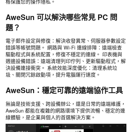
格保護您的操作隱私。
English
English
AweSun 可以解決哪些常見 PC 問
México
Español
題？
電子郵件設定與修復：解決收發異常、伺服器參數設定
South America
錯誤等帳號問題。 網路與 Wi-Fi 連線排障：遠端檢查
Colombia
Perú
驅動程式與系統配置，修復不穩定的連線。 印表機與
Español
Español
週邊設備錯誤：遠端清理列印佇列、更新驅動程式，解
決設備連接衝突。 系統效能深度優化：清理系統垃
Argentina
Venezuela
圾、關閉冗餘啟動項，提升電腦運行速度。
Español
Español
AweSun：穩定可靠的遠端協作工具
Oceania
無論是技術支援、跨設備辦公，還是日常的遠端維護，
Australia
New Zealand
AweSun 都能在複雜的網路環境下提供流暢、穩定的連
English
English
線體驗，是企業與個人的首選解決方案。