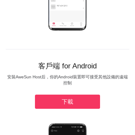
博客
提示、指南和更新
中國澳門
洞察
繁體中文
案例研究和用例
幫助
Asia
中國香港
中國澳門
AweRay
客戶端 for Android
繁體中文
繁體中文
安裝AweSun Host后，你的Android裝置即可接受其他設備的遠端
中國台灣
日本
AweSun · 遠端控制
控制
繁體中文
日本語
한국
Malaysia
AweSeed · 異地組網
下載
한국어
English
ประเทศไทย
Việt Nam
AweShell · 内網穿透
ไทย
Tiếng Việt
دولة الإمارات العربية المتحدة