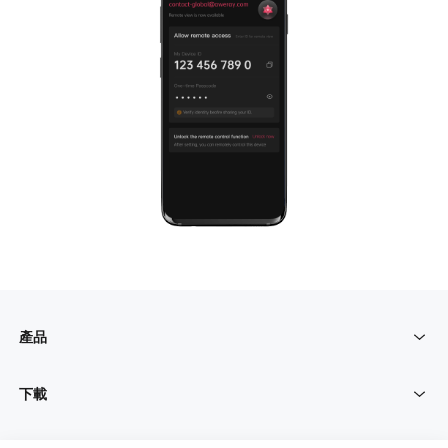
English
Philippines
Singapore
English
English
Indonesia
Қазақстан
English
Русский
Узбекистан
Кыргызстан
Русский
Русский
Europe
United Kingdom
España
English
Español
Россия
Белару́сь
產品
Русский
Русский
Україна
Deutschland
下載
遠端PC
English
English