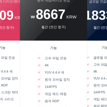
원격 게임/비디오 편집
격 디자인/렌더링
글로벌 연결
8667
09
183
₩
KRW
KRW
₩
월간 (연간 청구)
연간 청구)
월간 (연
기능
기
기능
 파일 전송
글로벌 
고속 파일 전송
고속 파일
4K
 4:4:4 색
4K
YUV 4:4:4 색
 모바일 장치
YUV 4:4:
원격 모바일 장치
 RDP
원격 모바
144FPS
 스크린 제어
144FPS
게임 패드 매핑
치 사이드
게임 패드
원격 RDP
원격 RD