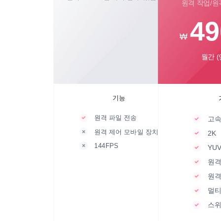
원격 작업/원
49
₩
월간 (
기능
원격 파일 전송
고속
원격 제어 모바일 장치
2K
144FPS
YUV
원격
원격
멀티
스위