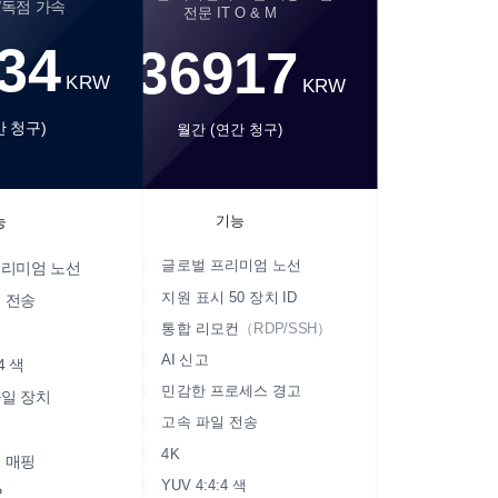
/독점 가속
전문 IT O & M
34
36917
KRW
₩
KRW
간 청구)
월간 (연간 청구)
기능
능
글로벌 프리미엄 노선
프리미엄 노선
지원 표시 50 장치 ID
 전송
통합 리모컨
（RDP/SSH）
AI 신고
4 색
민감한 프로세스 경고
일 장치
고속 파일 전송
4K
 매핑
YUV 4:4:4 색
P