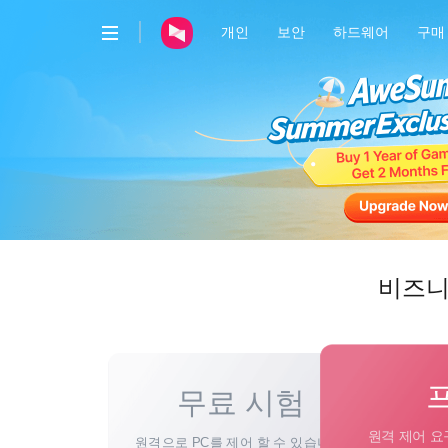
개인
보안
하드웨어
구매
AweRay
AweSun · 원격 제어
AweSeed · SD-WAN
AweShell · DDNS & 터널
비즈니
무료 시험
원격 제어 요
원격으로 PC를 제어 할 수 있습니다.