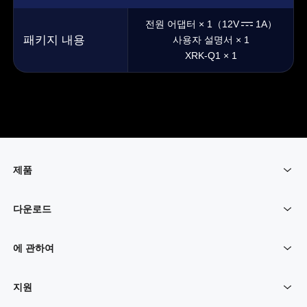
전원 어댑터 × 1
（12V
1A）
패키지 내용
사용자 설명서 × 1
XRK-Q1 × 1
제품
다운로드
원격 PC
에 관하여
원격 게임
AweSun 클라이언트
지원
서비스 구매
회사 프로필