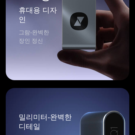
휴대용 디자
인
그람-완벽한
장인 정신
밀리미터-완벽한
디테일