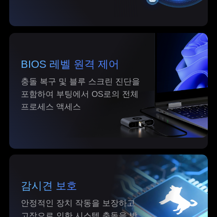
Belgien
English
North America
United States
Canada
BIOS 레벨 원격 제어
English
English
충돌 복구 및 블루 스크린 진단을
México
포함하여 부팅에서 OS로의 전체
Español
프로세스 액세스
South America
Colombia
Perú
Español
Español
Argentina
Venezuela
감시견 보호
Español
Español
안정적인 장치 작동을 보장하고
고장으로 인한 시스템 충돌을 방