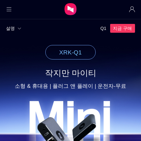
개인
설명
Q1
지금 구매
보안
XRK-Q1
하드웨어
작지만 마이티
구매
소형 & 휴대용 | 플러그 앤 플레이 | 운전자-무료
다운로드
민영화
자원