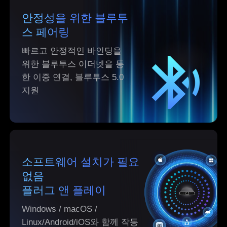
English
안정성을 위한 블루투
Philippines
Singapore
스 페어링
English
English
Indonesia
Қазақстан
빠르고 안정적인 바인딩을
English
Русский
위한 블루투스 이더넷을 통
한 이중 연결, 블루투스 5.0
Узбекистан
Кыргызстан
지원
Русский
Русский
Europe
United Kingdom
España
English
Español
소프트웨어 설치가 필요
Россия
Белару́сь
없음
Русский
Русский
플러그 앤 플레이
Україна
Deutschland
Windows / macOS /
English
English
Linux/Android/iOS와 함께 작동