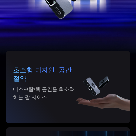
블로그
팁, 가이드 및 업데이트
한국
통찰
한국어
사례 연구 및 사용 사례
도움말
Asia
中國香港
中國澳門
AweRay
繁體中文
繁體中文
초소형 디자인, 공간
절약
中國台灣
日本
AweSun · 원격 제어
繁體中文
日本語
데스크탑/랙 공간을 최소화
한국
Malaysia
하는 팜 사이즈
AweSeed · SD-WAN
한국어
English
ประเทศไทย
Việt Nam
AweShell · DDNS & 터널
ไทย
Tiếng Việt
دولة الإمارات العربية المتحدة