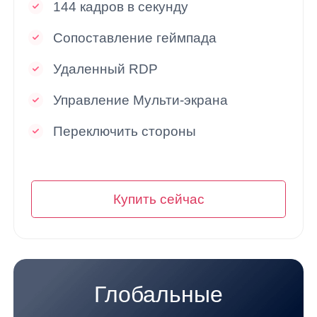
144 кадров в секунду
Oceania
Australia
New Zealand
Сопоставление геймпада
English
English
Удаленный RDP
Other Countries and Regions
Управление Мульти-экрана
Other Regions
Переключить стороны
English
AI-translated page. Original content available in English.
Купить сейчас
Глобальные