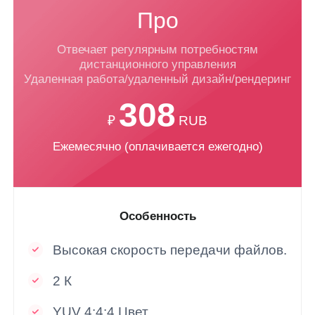
Про
Блог
Советы, руководства & обновления
Отвечает регулярным потребностям
Қазақстан
дистанционного управления
Выводы
Русский
Удаленная работа/удаленный дизайн/рендеринг
Тематические исследования & случаи использования
308
Помощь
Asia
₽
RUB
中國香港
中國澳門
Ежемесячно (оплачивается ежегодно)
AweRay
繁體中文
繁體中文
中國台灣
日本
AweSun · Дистанционное управление
繁體中文
日本語
Особенность
한국
Malaysia
AweSeed · SD-WAN
한국어
English
Высокая скорость передачи файлов.
ประเทศไทย
Việt Nam
AweShell · DDNS & Туннель
2 К
ไทย
Tiếng Việt
دولة الإمارات العربية المتحدة
YUV 4:4:4 Цвет