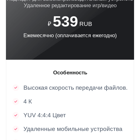
Belgien
Удаленное редактирование игр/видео
English
539
₽
RUB
North America
Ежемесячно (оплачивается ежегодно)
United States
Canada
English
English
México
Español
Особенность
South America
Высокая скорость передачи файлов.
Colombia
Perú
4 К
Español
Español
Argentina
Venezuela
YUV 4:4:4 Цвет
Español
Español
Удаленные мобильные устройства