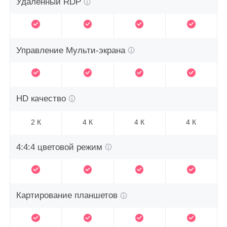
Удаленный RDP
Управление Мульти-экрана
HD качество
2 К
4 К
4 К
4 К
4:4:4 цветовой режим
Картирование планшетов