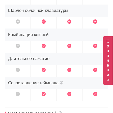
Шаблон облачной клавиатуры
Комбинация ключей
С
р
а
в
Длительное нажатие
н
е
н
и
е
Сопоставление геймпада