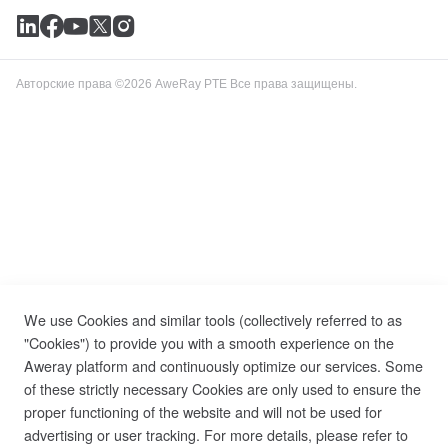
Блог
Контакты Нас
Выводы
Авторские права ©2026 AweRay PTE Все права защищены.
We use Cookies and similar tools (collectively referred to as
"Cookies") to provide you with a smooth experience on the
Aweray platform and continuously optimize our services. Some
of these strictly necessary Cookies are only used to ensure the
proper functioning of the website and will not be used for
advertising or user tracking. For more details, please refer to