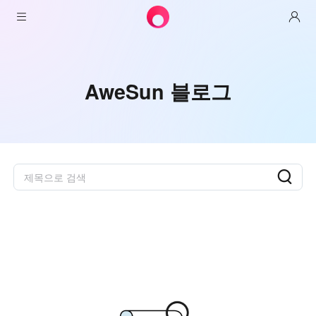
제품
AweSun
솔루션
AweSun 블로그
원격 데스크톱 제어
다운로드
IT 운영 및 지원
애씨
인텔리전트 네트워킹
가격
원격 작업
AweSun 개인 판
애웰
자원
기술 지원
AweSeed 클라이언트
AweSun 개인 계획
NAT 트래버스 전문가
파트너
산업용 IoT
AweShell 클라이언트
AweSeed 사업 계획
자원
비디오 감시
AweShell 개인 계획
파트너
더 보기
한국
원격 데이터 액세스
AweShell 사업 계획
한국어