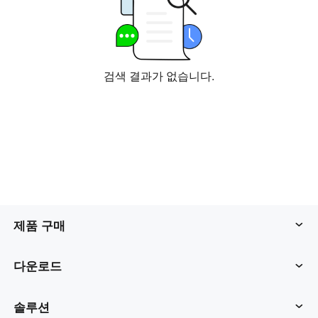
산업 제조
연락처
Asia
체인 리테일
中國香港
中國澳門
스마트 하드웨어
繁體中文
繁體中文
검색 결과가 없습니다.
中國台灣
日本
繁體中文
日本語
한국
Malaysia
한국어
English
ประเทศไทย
Việt Nam
ไทย
Tiếng Việt
دولة الإمارات العربية المتحدة
제품 구매
English
Philippines
Singapore
AweSun
다운로드
English
English
Indonesia
Қазақстан
애씨
AweSun 클라이언트
솔루션
English
Русский