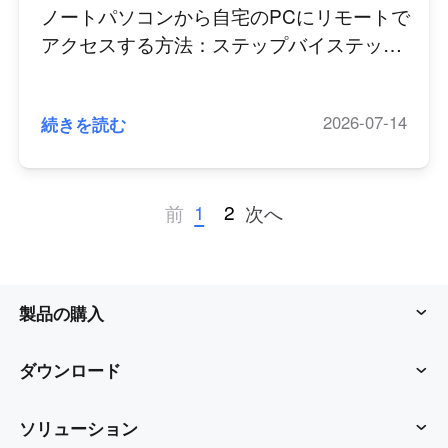
ノートパソコンから自宅のPCにリモートで
アクセスする方法：ステップバイステップ
ガイド
2026-07-14
続きを読む
1
2
前
次へ
製品の購入
アウェサン
ダウンロード
アウェシード
AweSunクライアント
ソリューション