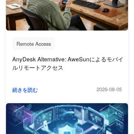
Узбекистан
Кыргызстан
Русский
Русский
Europe
Remote Access
United Kingdom
España
English
Español
AnyDesk Alternative: AweSunによるモバイ
Россия
Белару́сь
ルリモートアクセス
Русский
Русский
Україна
Deutschland
English
English
2026-08-05
続きを読む
Belgien
English
North America
United States
Canada