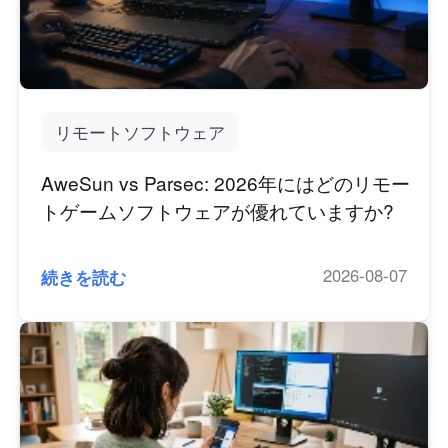
工業製造
お問い合わせ
Asia
チェーン小売
中國香港
中國澳門
スマートハードウェア
繁體中文
繁體中文
中國台灣
日本
リモートソフトウェア
繁體中文
日本語
AweSun vs Parsec: 2026年にはどのリモー
한국
Malaysia
トゲームソフトウェアが優れていますか?
한국어
English
ประเทศไทย
Việt Nam
ไทย
Tiếng Việt
2026-08-07
続きを読む
دولة الإمارات العربية المتحدة
English
Philippines
Singapore
English
English
Indonesia
Қазақстан
English
Русский