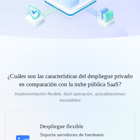
Blog
Consejos, guías y actualizaciones
España
Información sobre Insights
Español
Estudios de casos y casos de uso
Ayuda
Asia
中國香港
中國澳門
AweRay
繁體中文
繁體中文
¿Cuáles son las características del despliegue privado
中國台灣
日本
AweSun · Control remoto
en comparación con la nube pública SaaS?
繁體中文
日本語
Implementación flexible, fácil operación, actualizaciones
한국
Malaysia
escalables
AweSeed · SD-WAN
한국어
English
ประเทศไทย
Việt Nam
AweShell · DDNS y túnel
ไทย
Tiếng Việt
Despliegue flexible
دولة الإمارات العربية المتحدة
Soporta servidores de hardware 