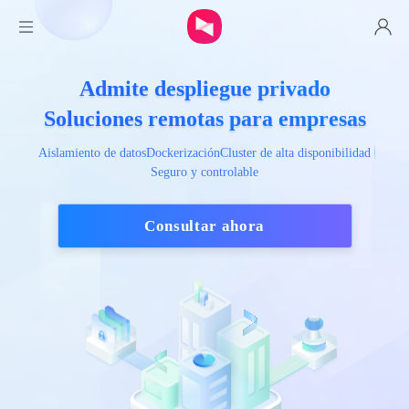
Individual
Admite despliegue privado

Soluciones remotas para empresas
Seguridad
Aislamiento de datos
Dockerización
Cluster de alta disponibilidad
Seguro y controlable
Hardware
Consultar ahora
Compra
Descargar
Privatización
Recursos