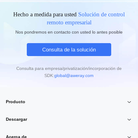
Hecho a medida para usted
Solución de control
remoto empresarial
Nos pondremos en contacto con usted lo antes posible
Consulta de la solución
Consulta para empresa/privatización/incorporación de
SDK:
global@aweray.com
Producto
Descargar
PC remoto
Acerca de
Juego remoto
Cliente AweSun