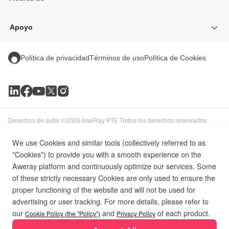
Apoyo
Compra de servicio
Perfil de la empresa
Hardware inteligente
Contacto Ventas
Documentación
Política de privacidad
Términos de uso
Política de Cookies
Blog
Contacte con nosotros
Información sobre Insights
Derechos de autor ©2026 AweRay PTE Todos los derechos reservados.
We use Cookies and similar tools (collectively referred to as
"Cookies") to provide you with a smooth experience on the
Aweray platform and continuously optimize our services. Some
of these strictly necessary Cookies are only used to ensure the
proper functioning of the website and will not be used for
advertising or user tracking. For more details, please refer to
our
and
of each product.
Cookie Policy (the "Policy")
Privacy Policy