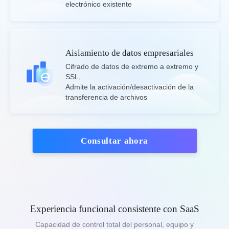
Belgien
electrónico existente
English
North America
Aislamiento de datos empresariales
United States
Canada
Cifrado de datos de extremo a extremo y 
SSL,

English
English
Admite la activación/desactivación de la 
México
transferencia de archivos
Español
Consultar ahora
South America
Colombia
Perú
Español
Español
Argentina
Venezuela
Español
Español
Experiencia funcional consistente con SaaS
Capacidad de control total del personal, equipo y