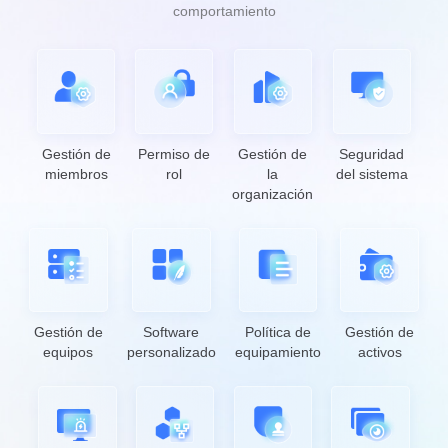
Oceania
comportamiento
Australia
New Zealand
English
English
Other Countries and Regions
Gestión de
Permiso de
Gestión de
Seguridad
Other Regions
miembros
rol
la
del sistema
English
organización
AI-translated page. Original content available in English.
Gestión de
Software
Política de
Gestión de
equipos
personalizado
equipamiento
activos