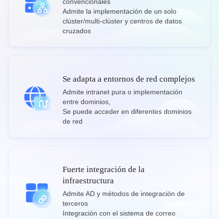
convencionales

English
Admite la implementación de un solo 
Philippines
Singapore
clúster/multi-clúster y centros de datos 
cruzados
English
English
Indonesia
Қазақстан
English
Русский
Узбекистан
Кыргызстан
Se adapta a entornos de red complejos
Русский
Русский
Admite intranet pura o implementación 
entre dominios,

Se puede acceder en diferentes dominios 
Europe
de red
United Kingdom
España
English
Español
Россия
Белару́сь
Fuerte integración de la
Русский
Русский
infraestructura
Україна
Deutschland
Admite AD y métodos de integración de 
terceros

English
English
Integración con el sistema de correo 